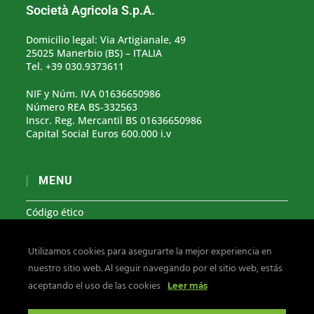
Società Agricola S.p.A.
Domicilio legal: Via Artigianale, 49
25025 Manerbio (BS) – ITALIA
Tel. +39 030.9373611
NIF y Núm. IVA 01636650986
Número REA BS-332563
Inscr. Reg. Mercantil BS 01636650986
Capital Social Euros 600.000 i.v
MENU
Código ético
Modelo organizativo 231
Utilizamos cookies para asegurarte la mejor experiencia en
Denuncia de irregularidades
nuestro sitio web. Al seguir navegando por el sitio web, estás
Privacidad y Cookies
aceptando el uso de las cookies
Leer más
Síguenos en: