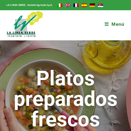
LA LINEA VERDE – Società Agricola S.p.A.
Menú
Platos
preparados
frescos