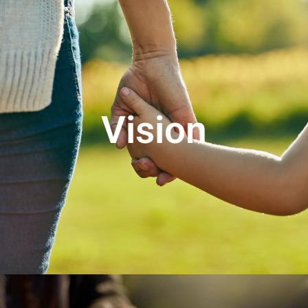
"Wir wollen den Genuss frischer,
verzehrfertiger Lebensmittel auf die
Tische der ganzen Welt bringen – mit
einem nachhaltigen Modell, das auf
Vision
Innovation, Kompetenz und Respekt
basiert.
Zu diesem Zweck kontrollieren wir jede
Phase der Wertschöpfungskette,
optimieren Verbrauch und Auswirkungen
und entwickeln stets zukunftsweisende
Lösungen für Qualität, Geschmack und
Praktikabilität."