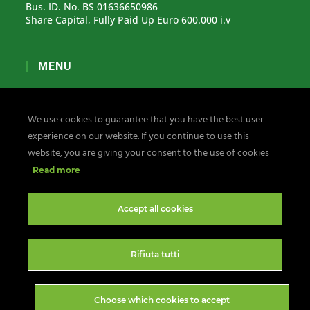
Bus. ID. No. BS 01636650986
Share Capital, Fully Paid Up Euro 600.000 i.v
MENU
Ethikkodex
We use cookies to guarantee that you have the best user
Organisationsmodell 231
experience on our website. If you continue to use this
Whistleblowing-Meldungen
website, you are giving your consent to the use of cookies
Datenschutz & Cookies
Read more
Folgt euch:
Accept all cookies
Rifiuta tutti
Choose which cookies to accept