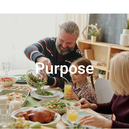
Purpose
Wir bringen den Genuss frischer und
nachhaltiger Lebensmittel in den Alltag
und verbessern das Leben der
Menschen, indem wir ihr Bedürfnis nach
Geschmack und Ausgewogenheit
erfüllen.