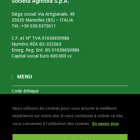
Società Agricola S.p.A.
Siège social: Via Artigianale, 49
25025 Manerbio (BS) – ITALIA
Tél.: +39 030.9373611
C.F. et N° TVA 01636650986
Numéro RÉA BS-332563
Enreg. Reg. Ent. BS 01636650986
Capital social Euro 600.000 i.v
MENU
Code éthique
Modèle organisationnel 231
Nous utilisons les cookies pour vous assurer la meilleure
Signalements lanceurs d’alerte
expérience sur notre site. Si vous continuez à utiliser ce site,
Confidentialité et cookies
vous consentez à l’utilisation des cookies
En savoir plus
Suivez-nous sur: