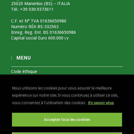
25025 Manerbio (BS) – ITALIA
Tél.: +39 030.9373611
C.F. et N° TVA 01636650986
Numéro RÉA BS-332563
Enreg. Reg. Ent. BS 01636650986
Capital social Euro 600.000 i.v
MENU
Code éthique
Modèle organisationnel 231
Nous utilisons les cookies pour vous assurer la meilleure
Signalements lanceurs d’alerte
expérience sur notre site. Si vous continuez à utiliser ce site,
Confidentialité et cookies
vous consentez à l’utilisation des cookies
En savoir plus
Suivez-nous sur:
Accepter tous les cookies