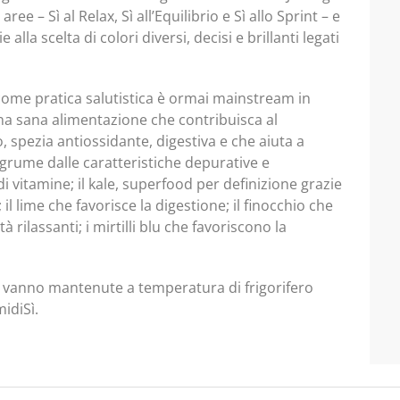
e – Sì al Relax, Sì all’Equilibrio e Sì allo Sprint – e
alla scelta di colori diversi, decisi e brillanti legati
come pratica salutistica è ormai mainstream in
na sana alimentazione che contribuisca al
o, spezia antiossidante, digestiva e che aiuta a
grume dalle caratteristiche depurative e
 di vitamine; il kale, superfood per definizione grazie
 il lime che favorisce la digestione; il finocchio che
à rilassanti; i mirtilli blu che favoriscono la
le, vanno mantenute a temperatura di frigorifero
idiSì.