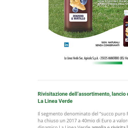
Rivisitazione dell’assortimento, lancio 
La Linea Verde
Il segmento denominato del “succo puro F
ha chiuso un 2017 a 40mio di Euro a valo
dinamico La Linea Verde
amplia
e
rivisita