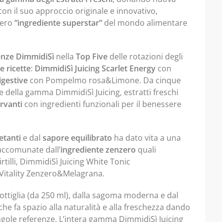
 con il suo approccio originale e innovativo,
ero
“ingrediente superstar”
del mondo alimentare
enze
DimmidiSì
nella
Top Five
delle rotazioni degli
 ricette
:
DimmidiSì Juicing Scarlet Energy
con
igestive
con Pompelmo rosa&Limone. Da cinque
e della gamma DimmidiSì Juicing, estratti freschi
ervanti
con ingredienti funzionali per il benessere
etanti
e dal
sapore equilibrato
ha dato vita a una
ccomunate dall’
ingrediente zenzero
quali
illi, DimmidiSì Juicing White Tonic
Vitality Zenzero&Melagrana.
a bottiglia (da 250 ml), dalla sagoma moderna e dal
e fa spazio alla naturalità e alla freschezza dando
singole referenze. L’intera gamma DimmidiSì Juicing