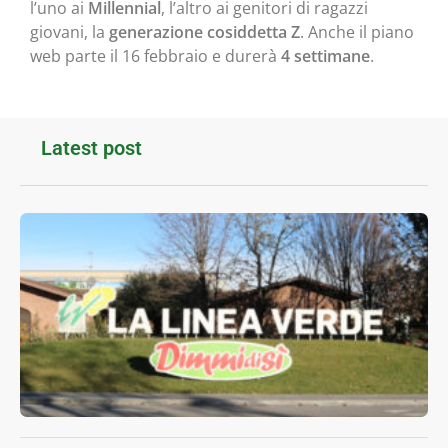
l’uno ai
Millennial
, l’altro ai genitori di ragazzi
giovani, la
generazione cosiddetta Z
. Anche il piano
web parte il 16 febbraio e durerà
4 settimane
.
Latest post
I
V
b
f
l
R