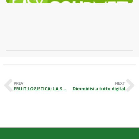
m
i
p
m
R
PREV
NEXT
FRUIT LOGISTICA: LA SOSTENIBILITÀ È PROTAGONISTA PER LA LINEA VERDE
Dimmidisì a tutto digital