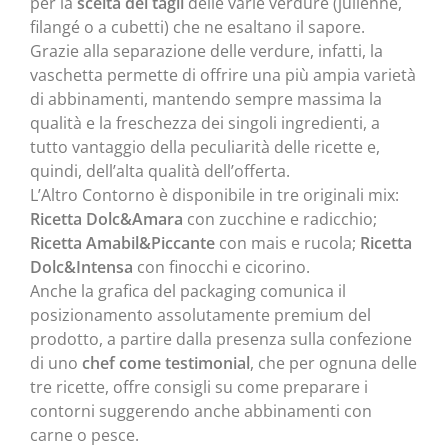
per la
scelta dei tagli
delle varie verdure (julienne,
filangé o a cubetti) che ne esaltano il sapore.
Grazie alla separazione delle verdure, infatti, la
vaschetta permette di offrire una più ampia varietà
di abbinamenti, mantendo sempre massima la
qualità e la freschezza dei singoli ingredienti, a
tutto vantaggio della peculiarità delle ricette e,
quindi, dell’alta qualità dell’offerta.
L’Altro Contorno è disponibile in tre originali mix:
Ricetta Dolc&Amara
con zucchine e radicchio;
Ricetta Amabil&Piccante
con mais e rucola;
Ricetta
Dolc&Intensa
con finocchi e cicorino.
Anche la grafica del packaging comunica il
posizionamento assolutamente premium del
prodotto, a partire dalla presenza sulla confezione
di uno
chef come testimonial
, che per ognuna delle
tre ricette, offre consigli su come preparare i
contorni suggerendo anche abbinamenti con
carne o pesce.