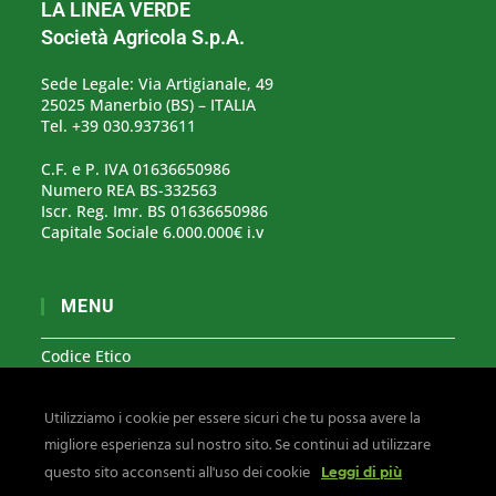
LA LINEA VERDE
Società Agricola S.p.A.
Sede Legale: Via Artigianale, 49
25025 Manerbio (BS) – ITALIA
Tel. +39 030.9373611
C.F. e P. IVA 01636650986
Numero REA BS-332563
Iscr. Reg. Imr. BS 01636650986
Capitale Sociale 6.000.000€ i.v
MENU
Codice Etico
Modello Organizzativo 231
Utilizziamo i cookie per essere sicuri che tu possa avere la
Segnalazioni Whistleblowing
migliore esperienza sul nostro sito. Se continui ad utilizzare
Privacy & Cookies
questo sito acconsenti all'uso dei cookie
Leggi di più