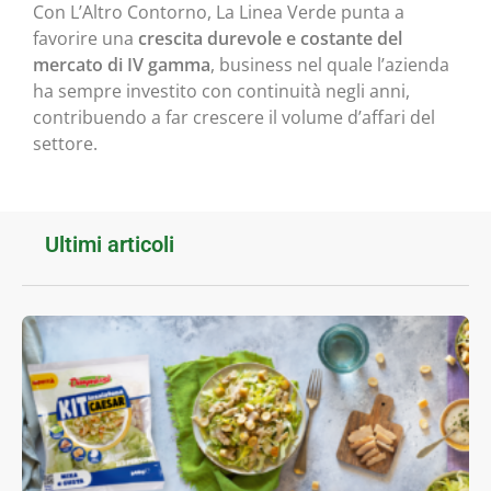
Con L’Altro Contorno, La Linea Verde punta a
favorire una
crescita durevole e costante del
mercato di IV gamma
, business nel quale l’azienda
ha sempre investito con continuità negli anni,
contribuendo a far crescere il volume d’affari del
settore.
Ultimi articoli
I
f
l
D
K
I
L