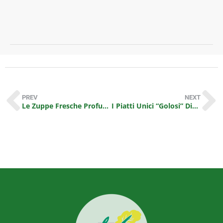
p
m
L
PREV
NEXT
Le Zuppe Fresche Profumi dell’Orto: novità per le ricette estive DimmidiSì!
I Piatti Unici “Golosi” DimmidiSì