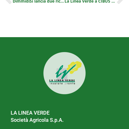
DimmidiSì lancia due ricette dal sapore etnico per i primi piatti pronti estivi
La Linea Verde a CIBUS 2016 per lanciare importanti novità firmate DimmidiSì
LA LINEA VERDE
Società Agricola S.p.A.