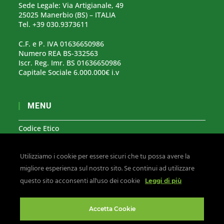
Sede Legale: Via Artigianale, 49
25025 Manerbio (BS) – ITALIA
Tel. +39 030.9373611
C.F. e P. IVA 01636650986
Numero REA BS-332563
Iscr. Reg. Imr. BS 01636650986
Capitale Sociale 6.000.000€ i.v
MENU
Codice Etico
Modello Organizzativo 231
Utilizziamo i cookie per essere sicuri che tu possa avere la
Segnalazioni Whistleblowing
migliore esperienza sul nostro sito. Se continui ad utilizzare
Privacy & Cookies
questo sito acconsenti all'uso dei cookie
Leggi di più
Seguici su:
Accetta Cookie