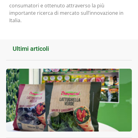
consumatori e ottenuto attraverso la più
importante ricerca di mercato sull’innovazione in
Italia.
Ultimi articoli
L
V
p
l
l
L