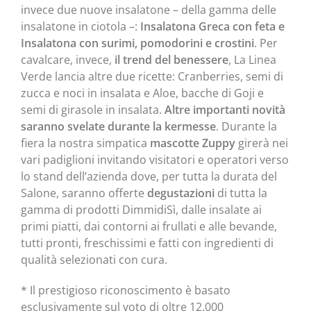
invece due nuove insalatone – della gamma delle
insalatone in ciotola –:
Insalatona Greca con feta e
Insalatona con surimi, pomodorini e crostini
. Per
cavalcare, invece,
il trend del benessere
, La Linea
Verde lancia altre due ricette: Cranberries, semi di
zucca e noci in insalata e Aloe, bacche di Goji e
semi di girasole in insalata.
Altre importanti novità
saranno svelate durante la kermesse
. Durante la
fiera la nostra simpatica
mascotte Zuppy
girerà nei
vari padiglioni invitando visitatori e operatori verso
lo stand dell’azienda dove, per tutta la durata del
Salone, saranno offerte
degustazioni
di tutta la
gamma di prodotti DimmidiSì, dalle insalate ai
primi piatti, dai contorni ai frullati e alle bevande,
tutti pronti, freschissimi e fatti con ingredienti di
qualità selezionati con cura.
* Il prestigioso riconoscimento è basato
esclusivamente sul voto di oltre 12.000