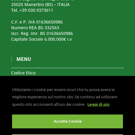
25025 Manerbio (BS) – ITALIA
Tel. +39 030.9373611
C.F. e P. IVA 01636650986
Numero REA BS-332563
Iscr. Reg. Imr. BS 01636650986
Capitale Sociale 6.000.000€ i.v
MENU
Codice Etico
Modello Organizzativo 231
Utilizziamo i cookie per essere sicuri che tu possa avere la
Segnalazioni Whistleblowing
migliore esperienza sul nostro sito. Se continui ad utilizzare
Privacy & Cookies
questo sito acconsenti all'uso dei cookie
Leggi di più
Seguici su:
Accetta Cookie