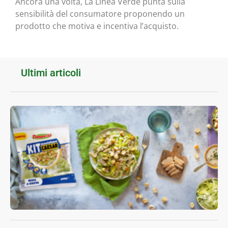
Ancora una volta, La Linea Verde punta sulla
sensibilità del consumatore proponendo un
prodotto che motiva e incentiva l’acquisto.
Ultimi articoli
I
f
l
D
K
I
L