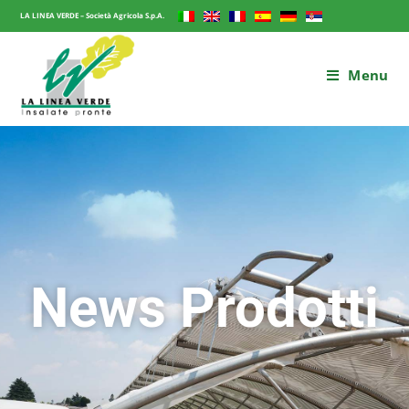
LA LINEA VERDE – Società Agricola S.p.A.
Menu
News Prodotti