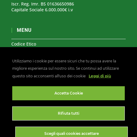
Iscr. Reg. Imr. BS 01636650986
Capitale Sociale 6.000.000€ i.v
MENU
Codice Etico
Modello Organizzativo 231
Utilizziamo i cookie per essere sicuri che tu possa avere la
Segnalazioni Whistleblowing
migliore esperienza sul nostro sito. Se continui ad utilizzare
Privacy & Cookies
questo sito acconsenti all'uso dei cookie
Leggi di più
Seguici su:
Accetta Cookie
Rifiuta tutti
Scegli quali cookies accettare