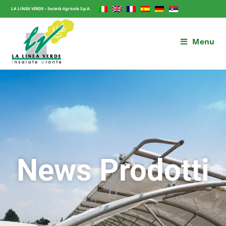
LA LINEA VERDE – Società Agricola S.p.A.
Menu
News Prodotti