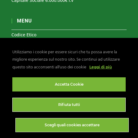
Capitale Sociale 6.000.000€ i.v
MENU
Codice Etico
Modello Organizzativo 231
Utilizziamo i cookie per essere sicuri che tu possa avere la
Segnalazioni Whistleblowing
migliore esperienza sul nostro sito. Se continui ad utilizzare
Privacy & Cookies
questo sito acconsenti all'uso dei cookie
Leggi di più
Seguici su:
Accetta Cookie
Rifiuta tutti
Scegli quali cookies accettare
Copyright 2026 - La Linea Verde