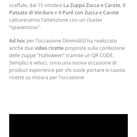
scaffale, dal 15 ottobre
La Zuppa Zucca e Carote
,
Il
Passato di Verdure
e
Il Puré con Zucca e Carote
cattureranno l’attenzione con un cluster
“spaventoso”.
Ad hoc
per l’occasione DimmidiSì ha realizzato
anche due
video ricette
proposte sulla confezione
delle zuppe “Halloween” tramite un QR CODE.
Semplici e veloci, sono una nuova occasione di
product experience per chi vuole portare in tavola
ricette su misura per l’occasione