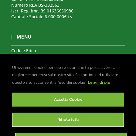
Numero REA BS-332563
Iscr. Reg. Imr. BS 01636650986
Capitale Sociale 6.000.000€ i.v
MENU
Codice Etico
Modello Organizzativo 231
Utilizziamo i cookie per essere sicuri che tu possa avere la
Segnalazioni Whistleblowing
migliore esperienza sul nostro sito. Se continui ad utilizzare
Privacy & Cookies
questo sito acconsenti all'uso dei cookie
Leggi di più
Seguici su:
Accetta Cookie
Rifiuta tutti