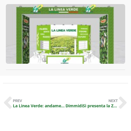
L
V
p
L
PREV
NEXT
La Linea Verde: andamento commerciale dall’inizio dell’anno
DimmidiSì presenta la ZUPPA LIGURE