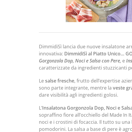
DimmidiSì lancia due nuove insalatone arr
innovativa:
DimmidiSì al Piatto Unico… 
Gorgonzola Dop, Noci e Salsa con Pere,
e
In
caratterizzate da ingredienti stuzzicanti
Le
salse fresche
, frutto dell’expertise azi
sono parte integrante, mentre la
veste gr
dare visibilità agli ingredienti golosi.
L’
Insalatona Gorgonzola Dop, Noci e Sals
sopraffino fiore all’occhiello del Made In 
noci e i crostini di focaccia. Il tutto su u
pomodorini. La salsa a base di pere è agr