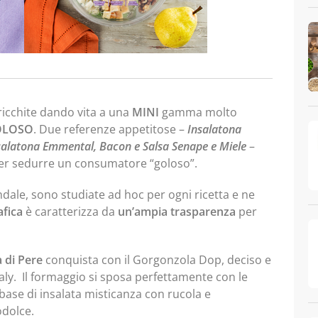
icchite dando vita a una
MINI
gamma molto
GOLOSO
. Due referenze appetitose –
Insalatona
salatona Emmental, Bacon e Salsa Senape e Miele
–
 per sedurre un consumatore “goloso”.
endale, sono studiate ad hoc per ogni ricetta e ne
afica
è caratterizza da
un’ampia trasparenza
per
a di Pere
conquista con il Gorgonzola Dop, deciso e
Italy. Il formaggio si sposa perfettamente con le
na base di insalata misticanza con rucola e
odolce.