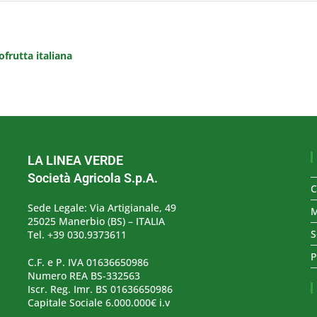
frutta italiana
LA LINEA VERDE
Società Agricola S.p.A.
C
Sede Legale: Via Artigianale, 49
M
25025 Manerbio (BS) – ITALIA
S
Tel. +39 030.9373611
P
C.F. e P. IVA 01636650986
Numero REA BS-332563
Iscr. Reg. Imr. BS 01636650986
Capitale Sociale 6.000.000€ i.v