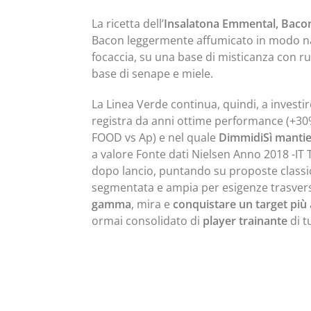
La ricetta dell’
Insalatona Emmental, Bacon
Bacon leggermente affumicato in modo na
focaccia, su una base di misticanza con ru
base di senape e miele.
La Linea Verde continua, quindi, a investi
registra da anni ottime performance (+30
FOOD vs Ap) e nel quale
DimmidiSì mantie
a valore Fonte dati Nielsen Anno 2018 -IT
dopo lancio, puntando su proposte class
segmentata e ampia per esigenze trasvers
gamma
, mira e
conquistare un target più
ormai consolidato di
player trainante
di t