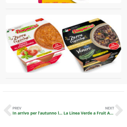
c
l
f
L
PREV
NEXT
In arrivo per l’autunno la Fagiolata DimmidiSì un grande classico che amplia la gamma delle zuppe fresche
La Linea Verde a Fruit Attraction 2022