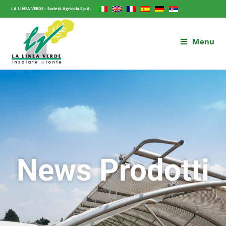
LA LINEA VERDE – Società Agricola S.p.A.
Menu
News Prodotti