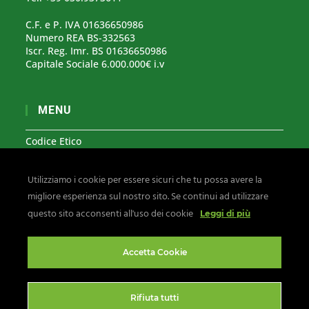
C.F. e P. IVA 01636650986
Numero REA BS-332563
Iscr. Reg. Imr. BS 01636650986
Capitale Sociale 6.000.000€ i.v
MENU
Codice Etico
Modello Organizzativo 231
Utilizziamo i cookie per essere sicuri che tu possa avere la
Segnalazioni Whistleblowing
migliore esperienza sul nostro sito. Se continui ad utilizzare
Privacy & Cookies
questo sito acconsenti all'uso dei cookie
Leggi di più
Seguici su:
Accetta Cookie
Rifiuta tutti