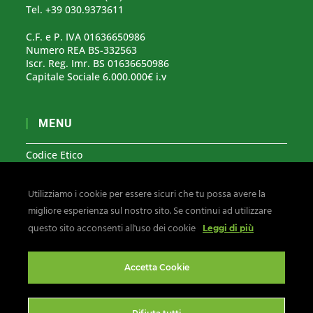
Tel. +39 030.9373611
C.F. e P. IVA 01636650986
Numero REA BS-332563
Iscr. Reg. Imr. BS 01636650986
Capitale Sociale 6.000.000€ i.v
MENU
Codice Etico
Modello Organizzativo 231
Utilizziamo i cookie per essere sicuri che tu possa avere la
Segnalazioni Whistleblowing
migliore esperienza sul nostro sito. Se continui ad utilizzare
Privacy & Cookies
questo sito acconsenti all'uso dei cookie
Leggi di più
Seguici su:
Accetta Cookie