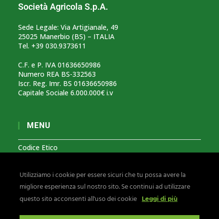
Società Agricola S.p.A.
Sede Legale: Via Artigianale, 49
25025 Manerbio (BS) – ITALIA
Tel. +39 030.9373611
C.F. e P. IVA 01636650986
Numero REA BS-332563
Iscr. Reg. Imr. BS 01636650986
Capitale Sociale 6.000.000€ i.v
MENU
Codice Etico
Modello Organizzativo 231
Utilizziamo i cookie per essere sicuri che tu possa avere la
Segnalazioni Whistleblowing
migliore esperienza sul nostro sito. Se continui ad utilizzare
Privacy & Cookies
questo sito acconsenti all'uso dei cookie
Leggi di più
Seguici su: