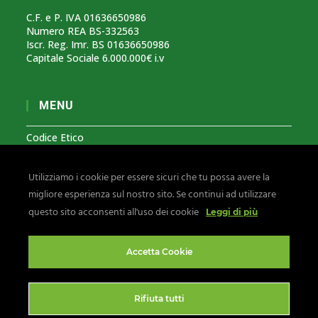
C.F. e P. IVA 01636650986
Numero REA BS-332563
Iscr. Reg. Imr. BS 01636650986
Capitale Sociale 6.000.000€ i.v
MENU
Codice Etico
Modello Organizzativo 231
Utilizziamo i cookie per essere sicuri che tu possa avere la
Segnalazioni Whistleblowing
migliore esperienza sul nostro sito. Se continui ad utilizzare
Privacy & Cookies
questo sito acconsenti all'uso dei cookie
Leggi di più
Seguici su:
Accetta Cookie
Rifiuta tutti