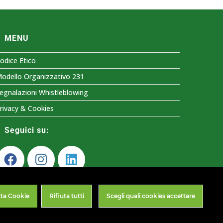
MENU
odice Etico
odello Organizzativo 231
egnalazioni Whistleblowing
rivacy & Cookies
Seguici su:
ta Cookie
Rifiuta tutti
Scegli quali cookies accettare