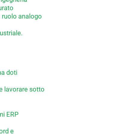
urato
n ruolo analogo
ustriale.
na doti
e lavorare sotto
mi ERP
ord e