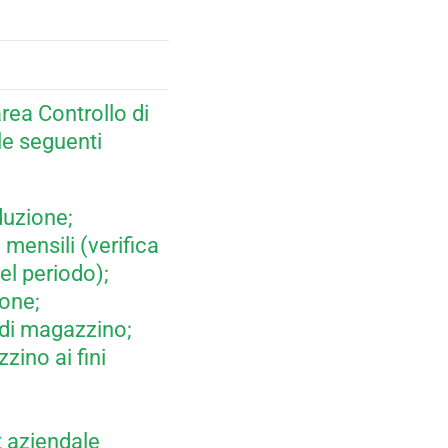
’area Controllo di
le seguenti
duzione;
mensili (verifica
el periodo);
ione;
 di magazzino;
zino ai fini
t aziendale