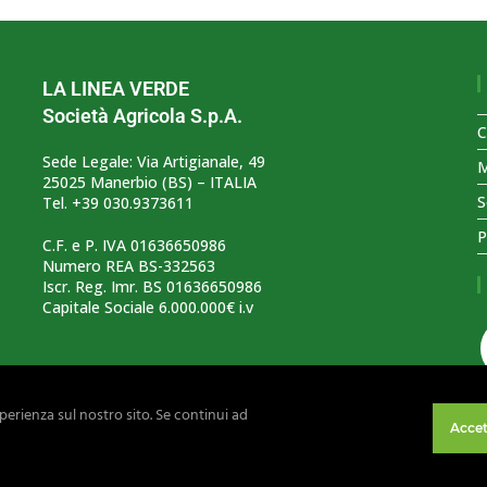
LA LINEA VERDE
Società Agricola S.p.A.
C
Sede Legale: Via Artigianale, 49
M
25025 Manerbio (BS) – ITALIA
S
Tel. +39 030.9373611
P
C.F. e P. IVA 01636650986
Numero REA BS-332563
Iscr. Reg. Imr. BS 01636650986
Capitale Sociale 6.000.000€ i.v
sperienza sul nostro sito. Se continui ad
Accet
Copyright 2026 - La Linea Verde