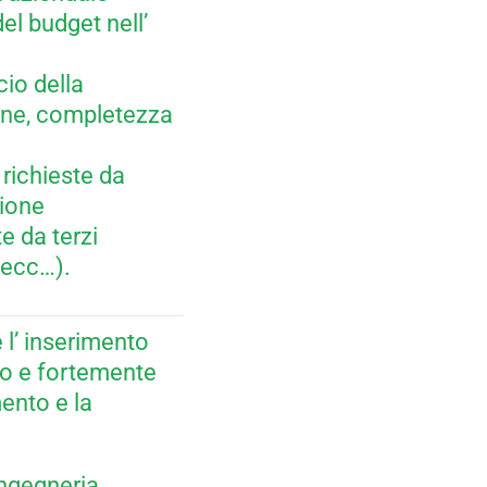
del budget nell’
cio della
ione, completezza
 richieste da
zione
te da terzi
, ecc…).
e l’ inserimento
ato e fortemente
ento e la
Ingegneria